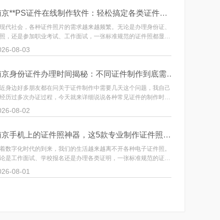
南京**PS证件在线制作软件：轻松搞定各类证件照，省时又省心！**
现代社会，各种证件照片的需求越来越频繁。无论是办理身份证、
南京在这
照，还是参加职业考试、工作面试，一张标准规范的证件照都显得
件设计问
···
026-08-03
2026-0
南京身份证件办理时间揭秘：不同证件制作到底需要几天？
近身边好多朋友都在问关于证件制作中需要几天这个问题，我自己
最近帮朋
经历过多次办证过程，今天就来详细说说各种常见证件的制作时长
烦恼。要
···
026-08-02
2026-0
南京手机上的证件照神器，这5款专业制作证件照软件超好用！
着数字化时代的到来，我们的生活越来越离不开各种电子证件照。
南京在日
论是工作面试、学校报名还是办理各类证明，一张标准规范的证件
况。无论
各···
026-08-01
2026-0
阅