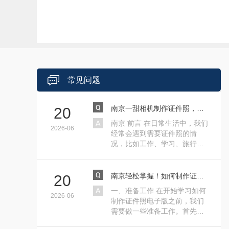
常见问题
怎么办？专业制作各种证件网上可
南京**急需证件怎么办？专业制作各种证
南京一甜相机制作证件照，超简单教程来啦！
20
南京 前言 在日常生活中，我们
速解决您的燃眉之急**
查，快速解决您的燃眉之急**
2026-06
经常会遇到需要证件照的情
况，比如工作、学习、旅行等
等。而传统的照相馆拍摄···
南京轻松掌握！如何制作证件照电子版的实用指南
20
一、准备工作 在开始学习如何
2026-06
制作证件照电子版之前，我们
需要做一些准备工作。首先，
确保你有一张符合要求的···