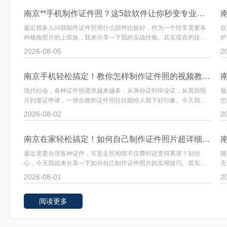
南京**手机制作证件照？这5款软件让你秒变专业摄影师！**
最近很多人问我制作证件照用什么软件比较好，作为一个经常需要各
在
种规格照片的上班族，我来分享一下我的实战经验。其实现在的技术
护
···
···
2026-08-05
2
南京手机轻松搞定！教你怎样制作证件照的视频教程全攻略
现代社会，各种证件照需求越来越多，从身份证到毕业证，从简历照
最
片到签证申请，一张合格的证件照往往能给人留下好印象。今天我就
也
···
···
2026-08-02
2
南京在家轻松搞定！如何自己制作证件照片超详细教程
最近需要办理各种证件，可是去照相馆不仅费时还贵得离谱？别担
随
心，今天我就来分享一下如何自己制作证件照片的实用技巧。其实只
无
要···
···
2026-08-01
2
阅读更多