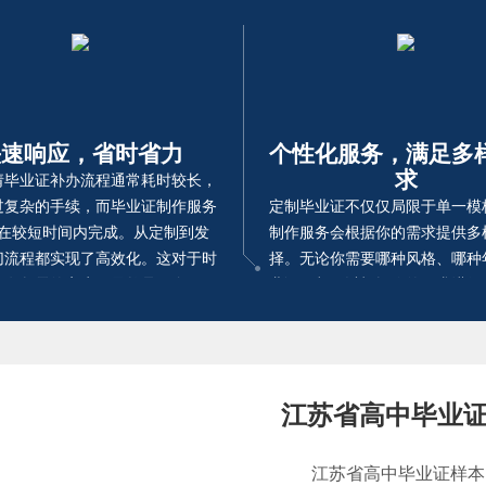
快速响应，省时省力
个性化服务，满足多
求
请毕业证补办流程通常耗时较长，
过复杂的手续，而毕业证制作服务
定制毕业证不仅仅局限于单一模
在较短时间内完成。从定制到发
制作服务会根据你的需求提供多
切流程都实现了高效化。这对于时
择。无论你需要哪种风格、哪种
、有急需的客户，显然是一个不可
业证，都可以根据你的要求进行
替代的优势。
计，让你的毕业证更贴合实际需
做到量身打造。
江苏省高中毕业
江苏省高中毕业证样本（手机