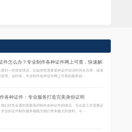
DIY各类证件，
南京证件制作软件免费推荐：轻松DIY各类证件，
南京证
南京**急需证件怎么办？专业制作各种证件网上可查，快速解决您的燃眉之急**
会遇到一些突发情况，比如突然需要某种证件却没时间去办理，或者原有的证
小白也能快速上手
使用。这时候，专业制作各种证件网上可查的服务就···
作各种证件：专业服务打造完美身份证明
，我们经常会遇到需要禹州制作各种证件的情况。无论是工作需要还是个人用
专业的证件制作服务都能为我们带来极大的便利。今···