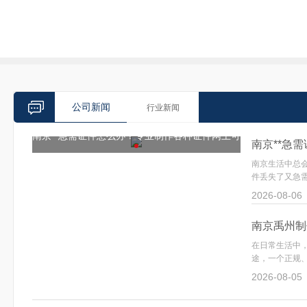
公司新闻
行业新闻
件网上可
南京**急需证件怎么办？专业制作各种证件网上可
南京证件制作软件免费推荐：轻松
南京生活中总
查，快速解决您的燃眉之急**
小白也能快速上手
件丢失了又急需
2026-08-06
南京禹州制
在日常生活中
途，一个正规、
2026-08-05