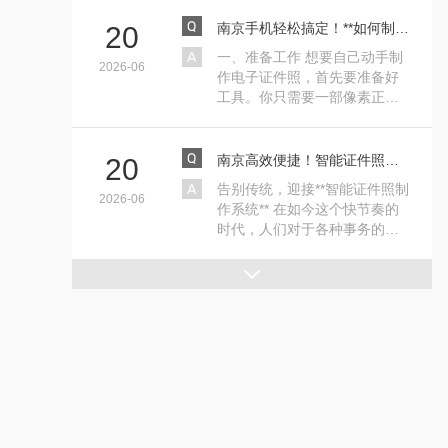
南京手机轻松搞定！**如何制作电子证件照**超全指南
20
一、准备工作 想要自己动手制
2026-06
作电子证件照，首先要准备好
工具。你只需要一部像素正常
的手机（或者数码相机）···
南京高效便捷！智能证件照制作系统让你省心又省钱
20
告别传统，迎接**智能证件照制
2026-06
作系统** 在如今这个快节奏的
时代，人们对于各种事务的处
理效率要求越来越高。···